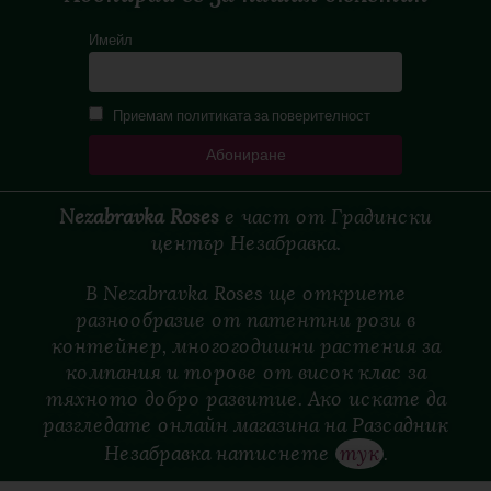
Имейл
Приемам политиката за поверителност
Nezabravka Roses
е
част
от
Градински
център
Незабравка.
В Nezabravka Roses ще откриете
разнообразие от патентни рози в
контейнер, многогодишни растения за
компания и торове от висок клас за
тяхното добро развитие. Ако искате да
разгледате онлайн магазина на Разсадник
Незабравка натиснете
тук
.