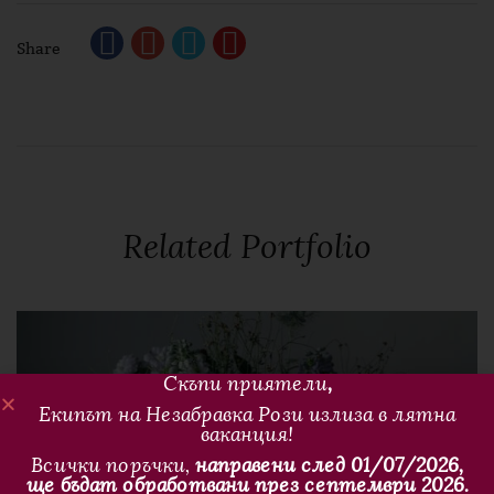
Share
Related Portfolio
Скъпи приятели
,
Екипът на Незабравка Рози излиза в лятна
ваканция!
Всички поръчки,
направени след 01/07/2026,
ще бъдат обработвани през септември 2026.