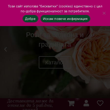
Този сайт използва "бисквитки" (cookies) единствено с цел
по-добра функционалност за потребителя.
Добре
Искам повече инфирмация
Рози за балкона и
градината
Каталог
0
Доставката може да
отнеме до 5 раб.дни,
според