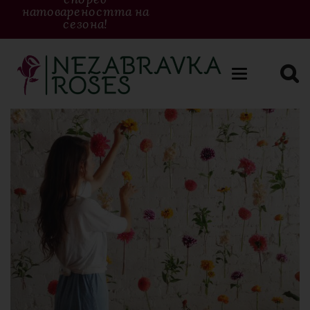
натовареността на
сезона!
Toggle
navigation