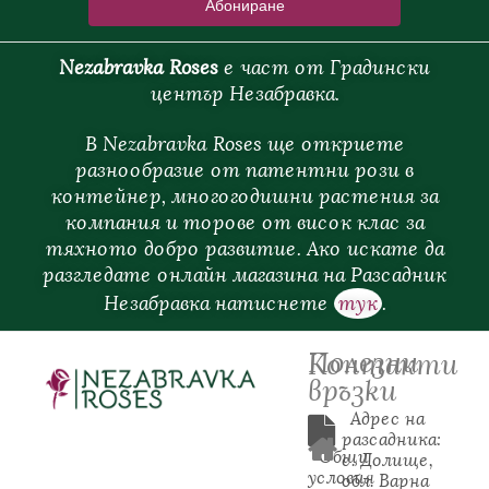
Nezabravka Roses
е
част
от
Градински
център
Незабравка.
В Nezabravka Roses ще откриете
разнообразие от патентни рози в
контейнер, многогодишни растения за
компания и торове от висок клас за
тяхното добро развитие. Ако искате да
разгледате онлайн магазина на Разсадник
Незабравка натиснете
тук
.
Полезни
Контакти
връзки
  Адрес на 
разсадника: 
Общи
с. Долище, 
условия
обл. Варна