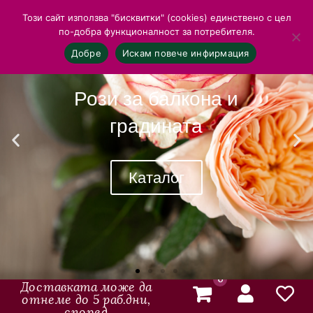
Този сайт използва "бисквитки" (cookies) единствено с цел
по-добра функционалност за потребителя.
Добре
Искам повече инфирмация
Рози за балкона и
градината
Каталог
0
Доставката може да
отнеме до 5 раб.дни,
според