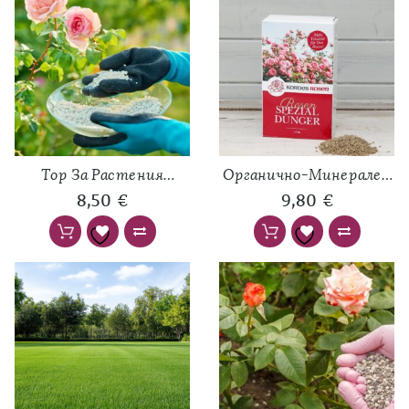
Тор За Растения
Органично-Минерален
Granustar®с Действие
Тор За Рози Kordes®
8,50
€
9,80
€
3м – 1кг