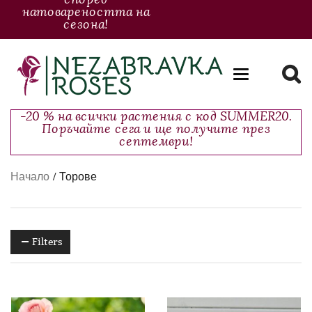
натовареността на
сезона!
Toggle
navigation
-20 % на всички растения с код SUMMER20.
Поръчайте сега и ще получите през
септември!
Начало
/ Торове
Filters