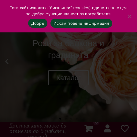
Този сайт използва "бисквитки" (cookies) единствено с цел
по-добра функционалност за потребителя.
Добре
Искам повече инфирмация
Рози за балкона и
градината
Каталог
0
Доставката може да
отнеме до 5 раб.дни,
според