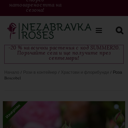
натовареността на
сезона!
Toggle
navigation
-20 % на всички растения с код SUMMER20.
Поръчайте сега и ще получите през
септември!
Начало
/
Рози в контейнер
/
Храстови и флорибунди
/ Роза
Boscobel
Изчерпан