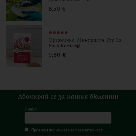
8,50
€
Органично-Минерален Тор За
Рози Kordes®
9,80
€
Абонирай се за нашия бюлетин
Имейл
Приемам политиката за поверителност