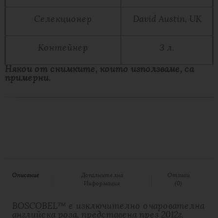
Селекционер
David Austin, UK
Контейнер
3 л.
Някои от снимките, които използваме, са
примерни.
Описание
Допълнителна
Отзиви
Информация
(0)
BOSCOBEL™ е изключително очарователна
английска роза, представена през 2012г.