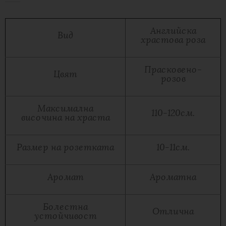
Английска
Вид
храстова роза
Прасковено-
Цвят
розов
Максимална
110-120см.
височина на храста
Размер на розетката
10-11см.
Аромат
Ароматна
Болестна
Отлична
устойчивост