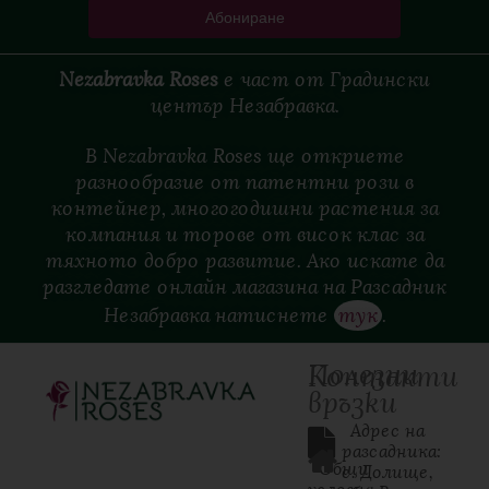
Nezabravka Roses
е
част
от
Градински
център
Незабравка.
В Nezabravka Roses ще откриете
разнообразие от патентни рози в
контейнер, многогодишни растения за
компания и торове от висок клас за
тяхното добро развитие. Ако искате да
разгледате онлайн магазина на Разсадник
Незабравка натиснете
тук
.
Полезни
Контакти
връзки
  Адрес на 
разсадника: 
Общи
с. Долище, 