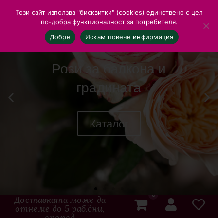
Този сайт използва "бисквитки" (cookies) единствено с цел
по-добра функционалност за потребителя.
Добре
Искам повече инфирмация
Рози за балкона и
градината
Каталог
0
Доставката може да
отнеме до 5 раб.дни,
според