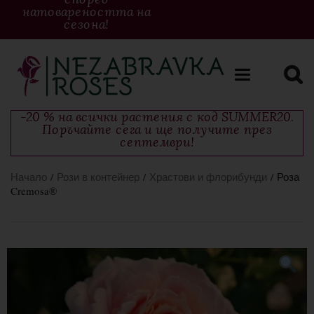
натовареността на
сезона!
Toggle
navigation
-20 % на всички растения с код SUMMER20.
Поръчайте сега и ще получите през
септември!
Начало
/
Рози в контейнер
/
Храстови и флорибунди
/ Роза
Cremosa®