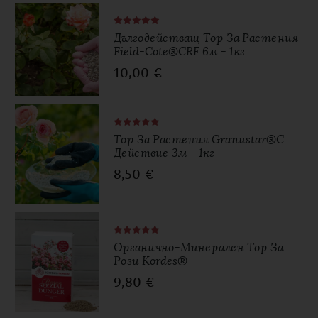
Дългодействащ Тор За Растения
Field-Cote®CRF 6м - 1кг
10,00
€
Тор За Растения Granustar®с
Действие 3м - 1кг
8,50
€
Органично-Минерален Тор За
Рози Kordes®
9,80
€