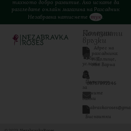
тяхното добро развитие. Ако искате да
разгледате онлайн магазина на Разсадник
Незабравка натиснете
тук
.
Полезни
Контакти
връзки
  Адрес на 
разсадника: 
Общи
с. Долище, 
условия
обл. Варна
Политика
0876/892246
за
личните
данни
nezabravkaroses@gma
Бисквитки
© 2023
NezabravkaRoses