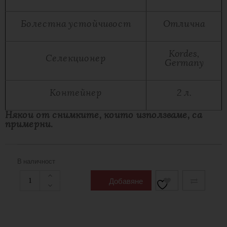
Болестна устойчивост
Отлична
Kordes,
Селекционер
Germany
Контейнер
2 л.
Някои от снимките, които използваме, са
примерни.
В наличност
Добавяне
В
Количката