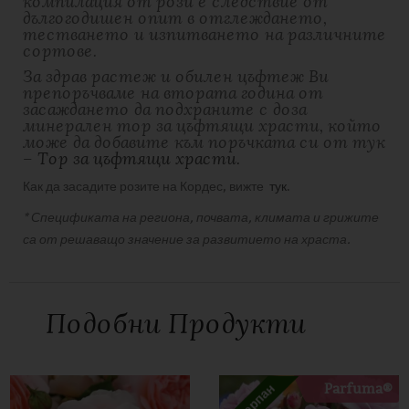
компилация от рози е следствие от
дългогодишен опит в отглеждането,
тестването и изпитването на различните
сортове.
За здрав растеж и обилен цъфтеж Ви
препоръчваме на втората година от
засаждането да подхраните с доза
минерален тор за цъфтящи храсти, който
може да добавите към поръчката си от тук
–
Тор за цъфтящи храсти.
Как да засадите розите на Кордес, вижте
тук
.
* Спецификата на региона, почвата, климата и грижите
са от решаващо значение за развитието на храста.
ДОПЪЛНИТЕЛНА ИНФОРМАЦИЯ
ОТЗИВИ
Тегло
1 кг
Подобни Продукти
There are no reviews yet
Цвят
Cream, Pink
Бъдете първият написал отзив за “Роза Cremosa®”
Селекционер1
Kordes
Вашият имейл адрес няма да бъде публикуван.
Parfuma®
Изчерпан
Задължителните полета са отбелязани с
*
Аромат
Без аромат