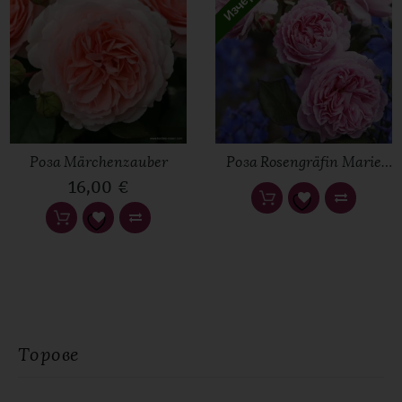
Вашата оценка
Наличност
В наличност
Вашият отзив
*
Роза Märchenzauber
Роза Rosengräfin Marie
Henriette®
16,00
€
Име
*
Имейл
*
Торове