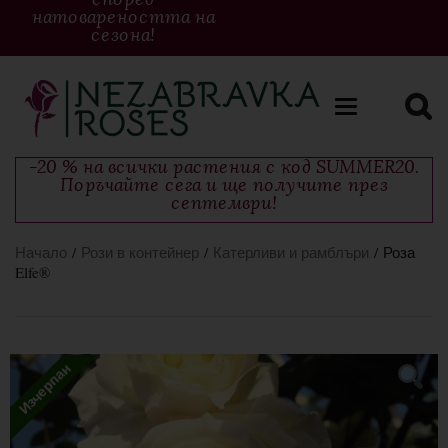
натовареността на
сезона!
Toggle
navigation
-20 % на всички растения с код SUMMER20.
Поръчайте сега и ще получите през
септември!
Начало
/
Рози в контейнер
/
Катерливи и рамблъри
/ Роза
Elfe®
Изчерпан