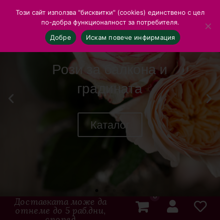
Този сайт използва "бисквитки" (cookies) единствено с цел
по-добра функционалност за потребителя.
Добре
Искам повече инфирмация
Рози за балкона и
градината
Каталог
0
Доставката може да
отнеме до 5 раб.дни,
според