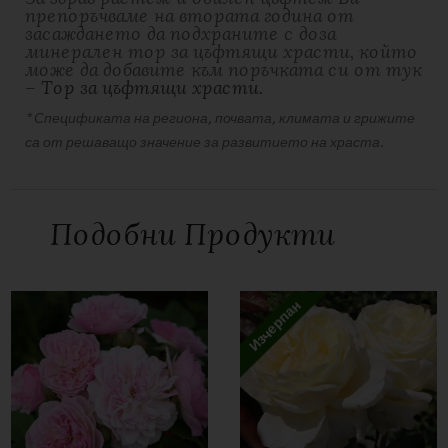
препоръчваме на втората година от
засаждането да подхраните с доза
минерален тор за цъфтящи храсти, който
може да добавите към поръчката си от тук
–
Тор за цъфтящи храсти.
* Спецификата на региона, почвата, климата и грижите
са от решаващо значение за развитието на храста.
ДОПЪЛНИТЕЛНА ИНФОРМАЦИЯ
ОТЗИВИ
Тегло
2 кг
Подобни Продукти
There are no reviews yet
Аромат
С аромат
Бъдете първият написал отзив за “Роза Elfe®”
Селекционер1
Tantau
Вашият имейл адрес няма да бъде публикуван.
Изчерпан
Задължителните полета са отбелязани с
*
Цвят
White, Green
Вашата оценка
Наличност
Изчерпан продукт
Вашият отзив
*