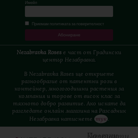
Имейл
Приемам политиката за поверителност
Nezabravka Roses
е
част
от
Градински
център
Незабравка.
В Nezabravka Roses ще откриете
разнообразие от патентни рози в
контейнер, многогодишни растения за
компания и торове от висок клас за
тяхното добро развитие. Ако искате да
разгледате онлайн магазина на Разсадник
Незабравка натиснете
тук
.
Полезни
Контакти