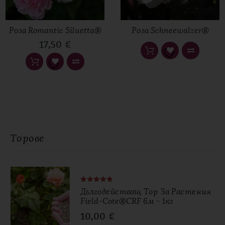
Роза Romantic Siluetta®
Роза Schneewalzer®
17,50
€
Име
*
Имейл
*
Торове
Дългодействащ Тор За Растения
Field-Cote®CRF 6м - 1кг
10,00
€