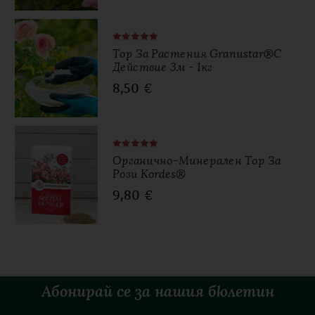
Тор За Растения Granustar®с
Действие 3м - 1кг
8,50
€
Органично-Минерален Тор За
Рози Kordes®
9,80
€
Абонирай се за нашия бюлетин