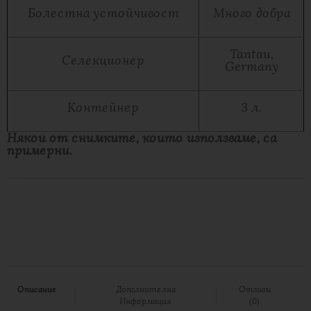
Болестна устойчивост
Много добра
Tantau,
Селекционер
Germany
Контейнер
3 л.
Някои от снимките, които използваме, са
примерни.
Описание
Допълнителна
Отзиви
Информация
(0)