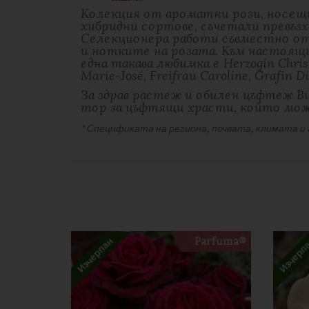
Колекция от ароматни рози, носещи
хибридни сортове, съчетали превъзх
Селекционера работи съвместно от
и нотките на розата. Към настоящи
една такава любимка е Herzogin Chri
Marie-José, Freifrau Caroline, Graf
За здрав растеж и обилен цъфтеж В
тор за цъфтящи храсти, който мож
* Спецификата на региона, почвата, климата и
ДОПЪЛНИТЕЛНА ИНФОРМАЦИЯ
Tag:
Parfuma®
ОТЗИВИ
Тегло
There are no reviews yet
Цвят
Бъдете първият написал отзив за “Роза Großherz
Селекционер1
Вашият имейл адрес няма да бъде публикуван.
За
Parfuma®
Изчерпан
Изчерп
Аромат
Вашата оценка
Наличност
Вашият отзив
*