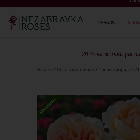
нато
НАЧАЛО
ОНЛА
-20 % на всички рас
Начало
/
Рози в контейнер
/
Чаено-хибридни
/ 
Изчерпан