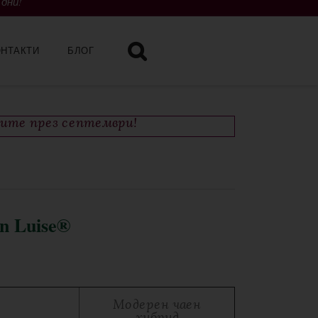
 дни!
ОНТАКТИ
БЛОГ
чите през септември!
n Luise®
Модерен чаен
хибрид