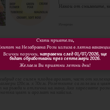
Някои от снимките, ко
Изчерпан
Скъпи приятели
,
кипът на Незабравка Рози излиза в лятна ваканци
Всички поръчки,
направени след 01/07/2026, ще
бъдат обработвани през септември 2026.
Tags
Допълнителна Информация
Желаем Ви приятни летни дни!
 хибрид със силен плодов аромат, част от колек
азмери 120см. х 70см. Розетките са големи в цв
на ръжда и отлична на мана. Ако харесвате рози
 нотка цвят и аромат на кайсия.