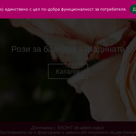
ies) единствено с цел по-добра функционалност за потребителя.
Д
Рози за балкона и градината
Каталог
Доставка с ЕКОНТ до адрес/офис
доставката не е фиксирана и зависи от теглото на растени