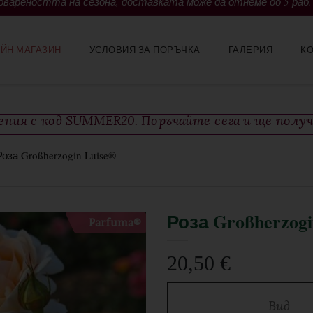
вареността на сезона, доставката може да отнеме до 5 раб.
ЙН МАГАЗИН
УСЛОВИЯ ЗА ПОРЪЧКА
ГАЛЕРИЯ
К
тения с код SUMMER20. Поръчайте сега и ще полу
Роза Großherzogin Luise®
Роза Großherzogi
Parfuma®
20,50
€
Вид