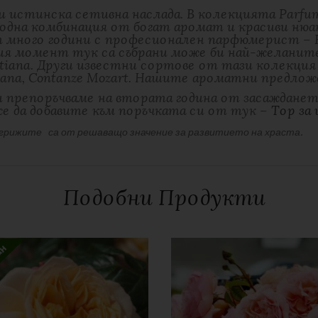
 истинска сетивна наслада. В колекцията Parfu
одна комбинация от богат аромат и красиви нюан
 много години с професионален парфюмерист – К
я момент тук са събрани може би най-желаните 
stiana. Други известни сортове от тази колекция с
in Diana, Contanze Mozart. Нашите ароматни предло
и препоръчваме на втората година от засажданет
е да добавите към поръчката си от тук –
Тор за
 грижите са от решаващо значение за развитието на храста.
2 кг
Подобни Продукти
White, Beige
ogin Luise®”
Kordes
дължителните полета са отбелязани с
*
ан
С аромат
Изчерпан продукт