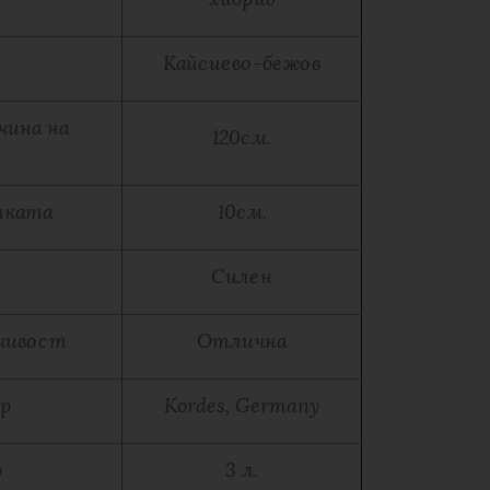
Кайсиево-бежов
чина на
120см.
тката
10см.
Силен
чивост
Отлична
ер
Kordes, Germany
р
3 л.