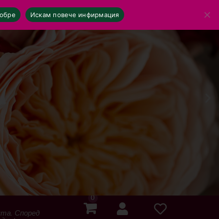
обре
Искам повече инфирмация
0
ята. Според