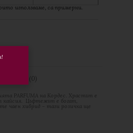
ито използваме, са примерни.
я!
Отзиви (0)
цията PARFUMA на Кордес. Храстът е
ят кайсия. Цъфтежът е богат,
те чаен хибрид – тази розичка ще