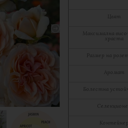
Цвят
Максимална висо
храста
Размер на розе
Аромат
Болестна устой
Селекцион
Контейне