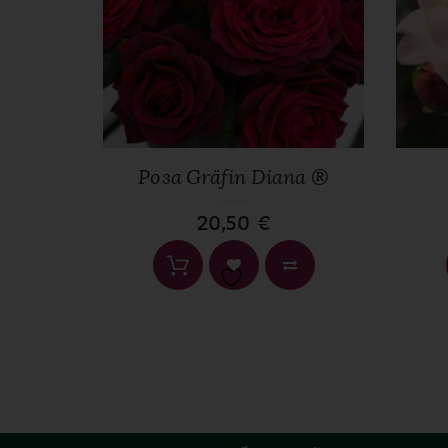
Име
*
n®
Роза Gräfin Diana ®
20,50
€