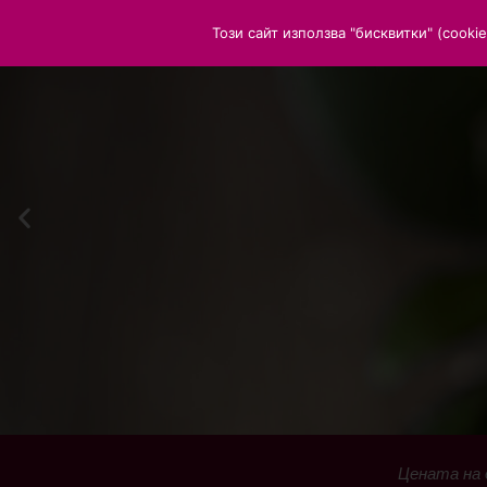
Този сайт използва "бисквитки" (cook
Цената на 