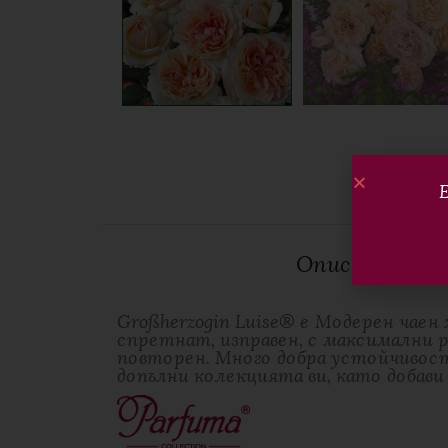
Е
Описание
Großherzogin Luise® е Модерен чаен
спретнат, изправен, с максимални р
повторен. Много добра устойчивост 
допълни колекцията ви, като добави