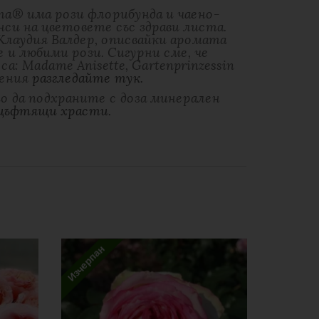
ma® има рози флорибунда и чаено-
си на цветовете със здрави листа.
лаудия Валдер, описвайки аромата
и любими рози. Сигурни сме, че
а: Madame Anisette, Gartenprinzessin
жения
разгледайте тук.
о да подхраните с доза минерален
 цъфтящи храсти.
Изчерпан
Изчерпан