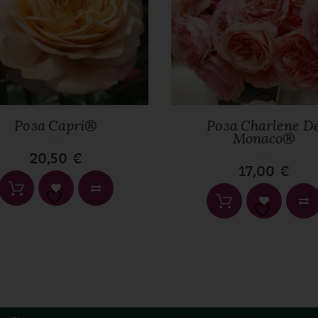
Имейл
*
Роза Capri®
Роза Charlene D
Monaco®
20,50
€
17,00
€