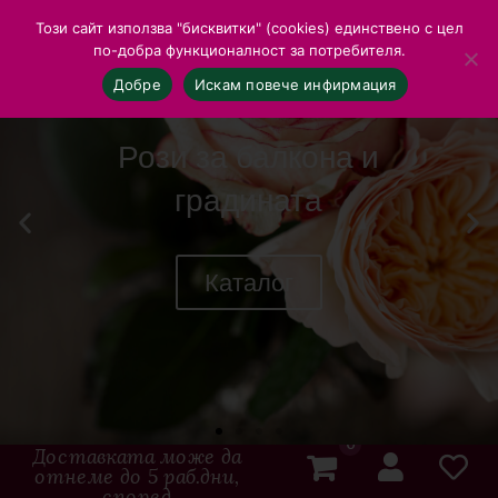
Този сайт използва "бисквитки" (cookies) единствено с цел
по-добра функционалност за потребителя.
Добре
Искам повече инфирмация
Рози за балкона и
градината
Каталог
0
Доставката може да
отнеме до 5 раб.дни,
според