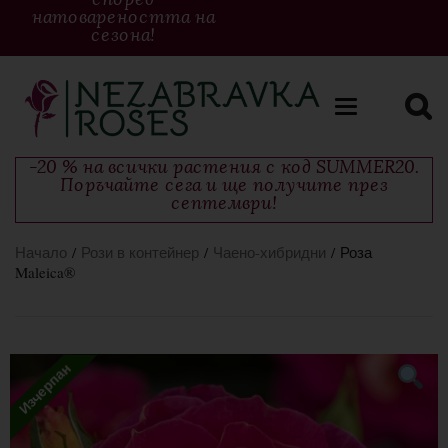
натовареността на
сезона!
Toggle
navigation
-20 % на всички растения с код SUMMER20.
Поръчайте сега и ще получите през
септември!
Начало
/
Рози в контейнер
/
Чаено-хибридни
/ Роза
Maleica®
Изчерпан