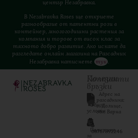
център
Незабравка.
В Nezabravka Roses ще откриете
разнообразие от патентни рози в
контейнер, многогодишни растения за
компания и торове от висок клас за
тяхното добро развитие. Ако искате да
разгледате онлайн магазина на Разсадник
Незабравка натиснете
тук
.
Полезни
Контакти
връзки
  Адрес на 
разсадника: 
Общи
с. Долище, 
условия
обл. Варна
Политика
0876/892246
за