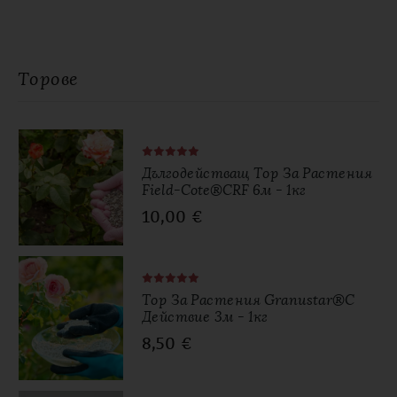
Торове
Дългодействащ Тор За Растения
Field-Cote®CRF 6м - 1кг
10,00
€
Тор За Растения Granustar®с
Действие 3м - 1кг
8,50
€