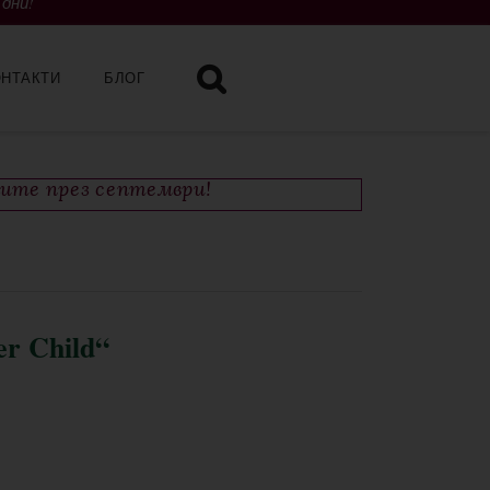
 дни!
ОНТАКТИ
БЛОГ
чите през септември!
er Child“