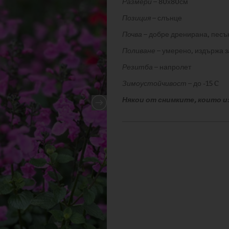
Размери
– 80х80см
Позиция
– слънце
Почва
– добре дренирана, песъ
Поливане
– умерено, издържа 
Резитба
– напролет
Зимоустойчивост
– до -15 C
Някои от снимките, които и