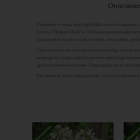
Описани
Салвиите от вида macrophylla са многогодишни са
Сортът ‘Flower Child’ е с бебешко розови цветчет
предпочита пълно слънце и лека, песъклива, добр
Тази салвия е по-чувствителна към студ, затова в
може да се гледа само в саксия и зимата да се вн
други полезни насекоми. Подходящи са за отглежд
Растенията, които предлагаме, са гъсти туфички в
ДОПЪЛНИТЕЛНА ИНФОРМАЦИЯ
ОТЗИВИ
Аромат
There are no reviews yet
Вид
Бъдете първият написал отзив за “Salvia micr. „F
Цвят
Вашият имейл адрес няма да бъде публикуван.
За
Изчерпан
Изчерп
Наличност
Вашата оценка