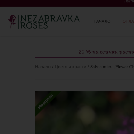
нато
НАЧАЛО
ОНЛА
-20 % на всички рас
Начало
/
Цветя и храсти
/ Salvia micr. „Flower Ch
Изчерпан