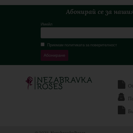
Абонирай се за наши
Имейл
Приемам политиката за поверителност
О
П
Б