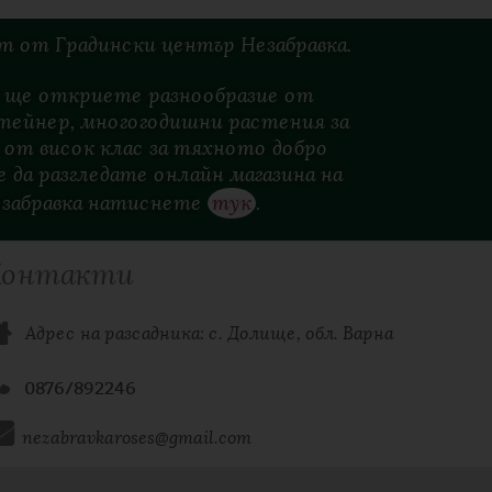
ст
от
Градински
център
Незабравка.
es ще откриете разнообразие от
тейнер, многогодишни растения за
 от висок клас за тяхното добро
 да разгледате онлайн магазина на
езабравка натиснете
тук
.
Контакти
  Адрес на разсадника: с. Долище, обл. Варна
0876/892246
nezabravkaroses@gmail.com