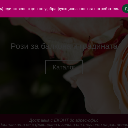
ies) единствено с цел по-добра функционалност за потребителя.
Д
Рози за балкона и градината
Каталог
Доставка с ЕКОНТ до адрес/офис
доставката не е фиксирана и зависи от теглото на растени