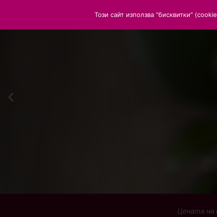
Този сайт използва "бисквитки" (cook
Цената на 