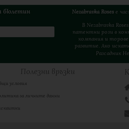
я бюлетин
Nezabravka Roses
е
ча
В Nezabravka Ros
патентни рози в кон
компания и торове
развитие. Ако искате
Разсадник Н
Полезни връзки
бщи условия
олитика за личните данни
исквитки