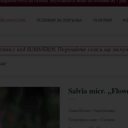
вареността на сезона, доставката може да отнеме до 5 раб.
ЙН МАГАЗИН
УСЛОВИЯ ЗА ПОРЪЧКА
ГАЛЕРИЯ
К
тения с код SUMMER20. Поръчайте сега и ще полу
ild“
Salvia micr. „Flow
Семейство –
Lamiaceae
Популярно име –
Салвия