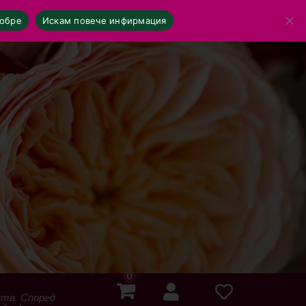
обре
Искам повече инфирмация
0
ята. Според