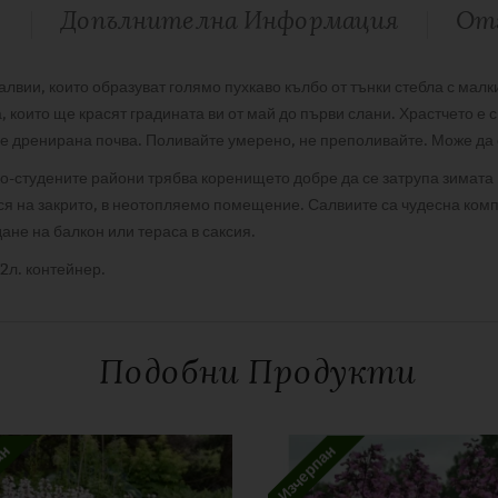
е
Допълнителна Информация
Отз
лвии, които образуват голямо пухкаво кълбо от тънки стебла с малк
а, които ще красят градината ви от май до първи слани. Храстчето е 
е дренирана почва. Поливайте умерено, не преполивайте. Може да с
 по-студените райони трябва коренището добре да се затрупа зимата
ася на закрито, в неотопляемо помещение. Салвиите са чудесна комп
ане на балкон или тераса в саксия.
 2л. контейнер.
С аромат
Подобни Продукти
Многогодишни цветя
lower Child“”
Pink
дължителните полета са отбелязани с
*
ан
Изчерпан
Изчерпан продукт