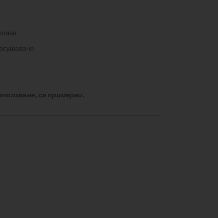
клива
засушаване
зползваме, са примерни.