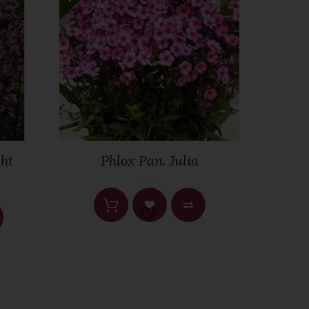
ht
Phlox Pan. Julia
Ba