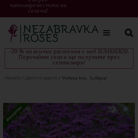
натовареността на
сезона!
Toggle
navigation
-20 % на всички растения с код SUMMER20.
Поръчайте сега и ще получите през
септември!
Начало
/
Цветя и храсти
/ Verbena bon. ‘Lollipop’
Изчерпан