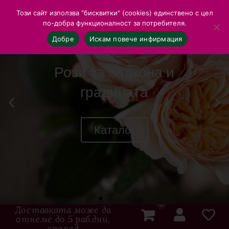
Този сайт използва "бисквитки" (cookies) единствено с цел
по-добра функционалност за потребителя.
Добре
Искам повече инфирмация
Рози за балкона и
градината
Каталог
0
Доставката може да
отнеме до 5 раб.дни,
според