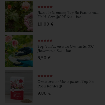
Дългодействащ Тор За Растения
Field-Cote®CRF 6м - 1кг
10,00
€
Тор За Растения Granustar®с
Действие 3м - 1кг
8,50
€
Органично-Минерален Тор За
Рози Kordes®
9,80
€