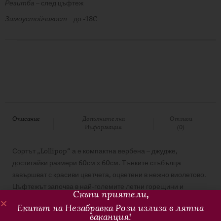
Резитба
– след цъфтеж
Зимоустойчивост
– до -18C
Описание
Допълнителна
Отзиви
Информация
(0)
Сортът „Lollipop“ а е компактнa вербена – джудже,
достигайки размери 60см х 60см. Тънките стъбълца
завършват с красиви цветчета, оцветени в нежно виолетово.
Цъфтежът започва в най-големите летни горещини и
Скъпи приятели
,
продължава до есента. Красиво съчетание с будлеи,
Екипът на Незабравка Рози излиза в лятна
декоративи треви, лавандула, салвии. А всички тези
ваканция!