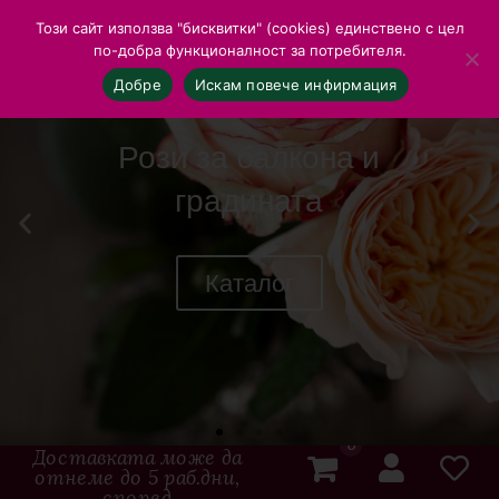
Този сайт използва "бисквитки" (cookies) единствено с цел
по-добра функционалност за потребителя.
Добре
Искам повече инфирмация
Рози за балкона и
градината
Каталог
0
Доставката може да
отнеме до 5 раб.дни,
според