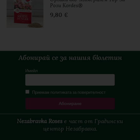
Рози Kordes®
9,80
€
Абонирай се за нашия бюлетин
Имейл
Приемам политиката за поверителност
Nezabravka Roses
е
част
от
Градински
център
Незабравка.