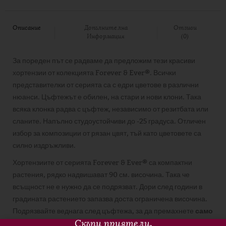
Описание
Допълнителна
Отзиви
Информация
(0)
За пореден път се радваме да предложим тези красиви
хортензии от колекцията Forever & Ever®. Всички
представителки от серията са с едри цветове в различни
нюанси. Цъфтежът е обилен, на стари и нови клони. Така
всяка клонка радва с цъфтеж, независимо от резитбата или
сланите. Напълно студоустойчиви до -25 градуса. Отличен
избор за композиции от рязан цвят, тъй като цветовете са
силно издръжливи.
Хортензиите от серията Forever & Ever® са компактни
растения, рядко надвишават 90 см. височина. Така че
всъщност не е нужно да се подрязват. Дори след години в
градината растението запазва доста ограничена височина.
Подрязвайте веднага след цъфтежа, за да премахнете
само
Скъпи приятели
,
прецъфтелите цветове и мъртви или пресичащи се клони,