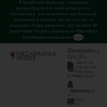
В Nezabravka Roses ще откриете
разнообразие от патентни рози в
контейнер, многогодишни растения за
компания и торове от висок клас за
тяхното добро развитие. Ако искате да
разгледате онлайн магазина на Разсадник
Незабравка натиснете
тук
.
Полезни
Контакти
връзки
  Адрес на 
разсадника: 
Общи
с. Долище, 
условия
обл. Варна
Политика
0876/892246
за
личните
данни