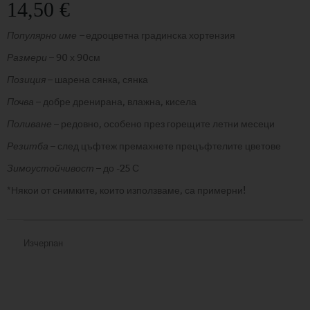
14,50
€
Популярно име –
едроцветна градинска хортензия
Размери
– 90 х 90см
Позиция
– шарена сянка, сянка
Почва
– добре дренирана, влажна, кисела
Поливане
– редовно, особено през горещите летни месеци
Резитба
– след цъфтеж премахнете прецъфтелите цветове
Зимоустойчивост
– до -25 С
*Някои от снимките, които използваме, са примерни!
Изчерпан