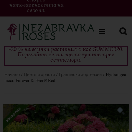
натовареността на
сезона!
Toggle
navigation
-20 % на всички растения с код SUMMER20.
Поръчайте сега и ще получите през
септември!
Начало
/
Цветя и храсти
/
Градински хортензии
/ Hydrangea
macr. Forever & Ever® Red
Изчерпан