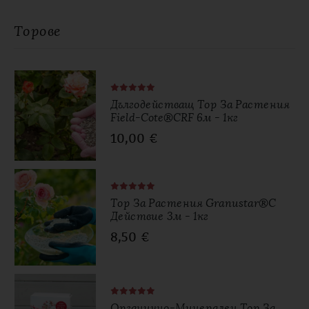
Торове
Дългодействащ Тор За Растения
Field-Cote®CRF 6м - 1кг
10,00
€
Тор За Растения Granustar®с
Действие 3м - 1кг
8,50
€
Органично-Минерален Тор За