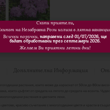
Скъпи приятели
,
кипът на Незабравка Рози излиза в лятна ваканци
Всички поръчки,
направени след 01/07/2026, ще
бъдат обработвани през септември 2026.
Желаем Ви приятни летни дни!
е
Допълнителна Информация
Отз
гогодишни растения, които може да нараснат от 50см до 80см висо
ама, които цъфтят от средата на лятото до средата на есента. Чуде
 многогодишни растения в цветните лехи.
цветове, красиво съчетание с многогодишни цветя и храсти в същат