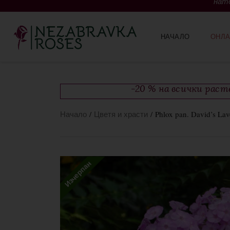
нато
НАЧАЛО
ОНЛА
-20 % на всички рас
Начало
/
Цветя и храсти
/ Phlox pan. David’s La
Изчерпан