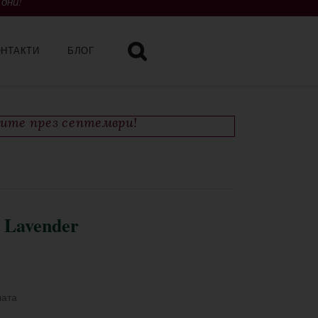
 дни!
ОНТАКТИ
БЛОГ
чите през септември!
s Lavender
лата