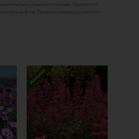
гне в борбата с брашнестата мана. Поливането
 повторен цъфтеж. Привлича пеперуди и пчели по
Изчерпан
Изчерпан