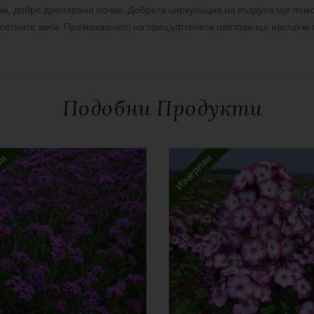
и, добре дренирани почви. Добрата циркулация на въздуха ще помо
 в летните жеги. Премахването на прецъфтелите цветове ще насърчи
С аромат
Подобни Продукти
Многогодишни цветя
id’s Lavender”
Lavender
дължителните полета са отбелязани с
*
ан
Изчерпан
Изчерпан продукт
Имейл
*