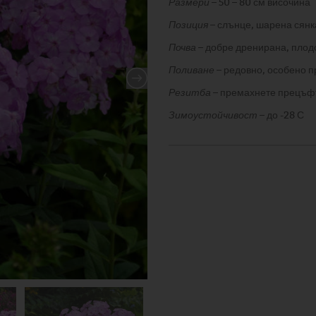
Размери
– 50 – 80 см височина
Позиция
– слънце, шарена сянк
Почва
– добре дренирана, пло
Поливане
– редовно, особено п
Резитба
– премахнете прецъфт
Зимоустойчивост
– до -28 С