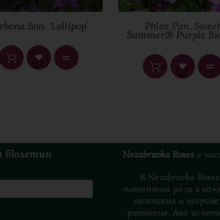
rbena Bon. ‘Lollipop’
Phlox Pan. Swee
Summer® Purple Bic
я бюлетин
Nezabravka Roses
е
ча
В Nezabravka Ros
патентни рози в кон
компания и торове
развитие. Ако искате