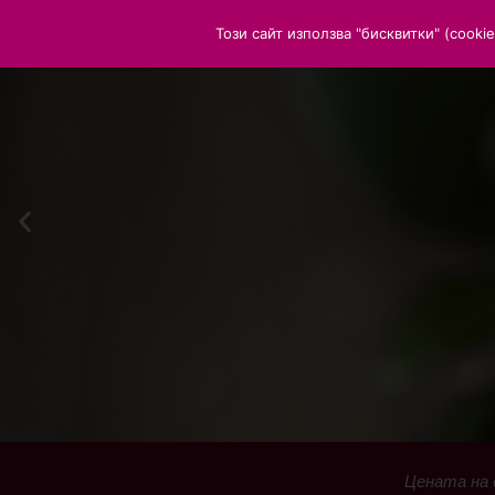
Този сайт използва "бисквитки" (cook
Цената на 