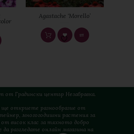
t
Agastache ‘Morello’
Ba
olor
ст
от
Градински
център
Незабравка.
es ще откриете разнообразие от
тейнер, многогодишни растения за
 от висок клас за тяхното добро
 да разгледате онлайн магазина на