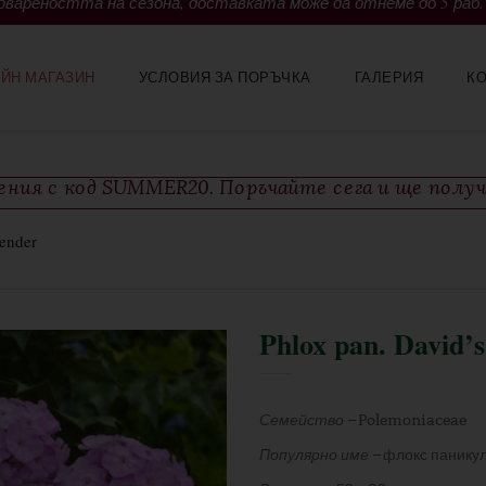
вареността на сезона, доставката може да отнеме до 5 раб.
ЙН МАГАЗИН
УСЛОВИЯ ЗА ПОРЪЧКА
ГАЛЕРИЯ
К
тения с код SUMMER20. Поръчайте сега и ще полу
vender
Phlox pan. David’
Семейство –
Polemoniaceae
Популярно име –
флокс панику