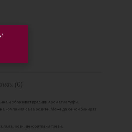
я!
иви (0)
чина и образуват красиви ароматни туфи.
сна компания са за розите. Може да се комбинират
а гама, рози, декоративни треви.