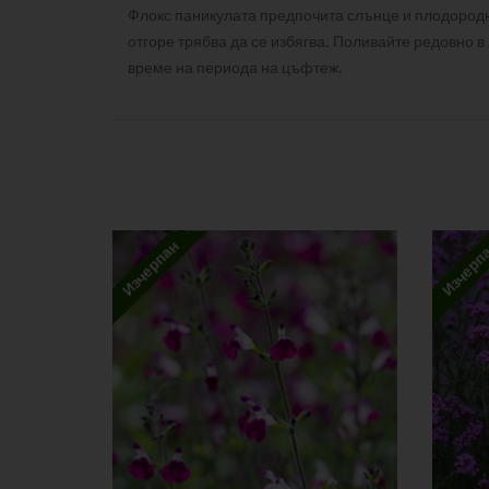
Флокс паникулата предпочита слънце и плодородн
отгоре трябва да се избягва. Поливайте редовно
време на периода на цъфтеж.
ДОПЪЛНИТЕЛНА ИНФОРМАЦИЯ
ОТЗИВИ
Аромат
There are no reviews yet
Вид
Бъдете първият написал отзив за “Phlox pan. Dav
Цвят
Вашият имейл адрес няма да бъде публикуван.
За
Изчерпан
Изчерп
Наличност
Вашата оценка
Вашият отзив
*
Име
*