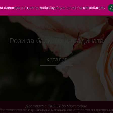
ies) единствено с цел по-добра функционалност за потребителя.
Д
Рози за балкона и градината
Каталог
Доставка с ЕКОНТ до адрес/офис
доставката не е фиксирана и зависи от теглото на растени