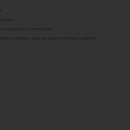
а
дородна
рез горещите летни месеци
елите цветове, за да насърчите повторен цъфтеж