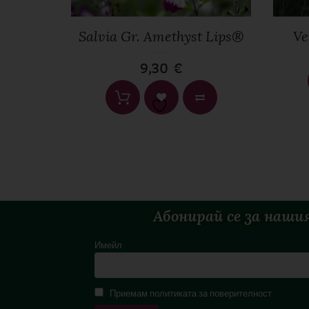
rry
Salvia Gr. Amethyst Lips®
Ve
9,30
€
Абонирай се за наши
Имейл
Приемам политиката за поверителност