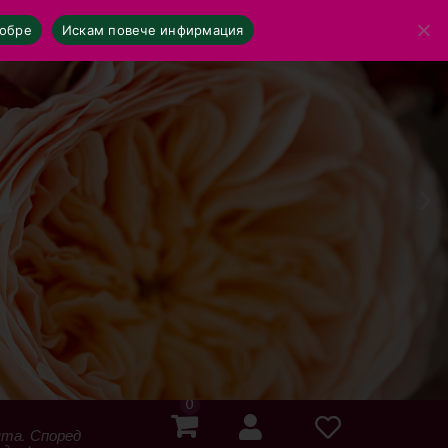
обре
Искам повече инфирмация
0
ята. Според