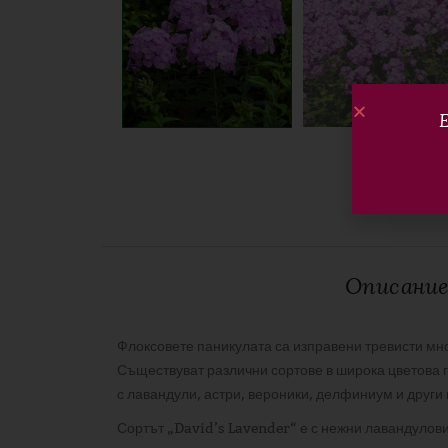
Е
Описани
Флоксовете паникулата са изправени тревисти мно
Съществуват различни сортове в широка цветова г
с лавандули, астри, вероники, делфиниум и други
Сортът „David’s Lavender“ е с нежни лавандулови 