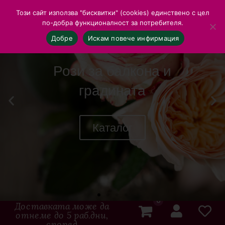
Този сайт използва "бисквитки" (cookies) единствено с цел
по-добра функционалност за потребителя.
Добре
Искам повече инфирмация
Рози за балкона и
градината
Каталог
0
Доставката може да
отнеме до 5 раб.дни,
според