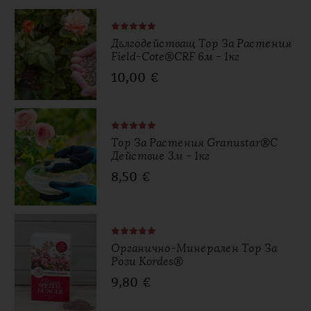
Дългодействащ Тор За Растения
Field-Cote®CRF 6м - 1кг
10,00
€
Тор За Растения Granustar®с
Действие 3м - 1кг
8,50
€
Органично-Минерален Тор За
Рози Kordes®
9,80
€