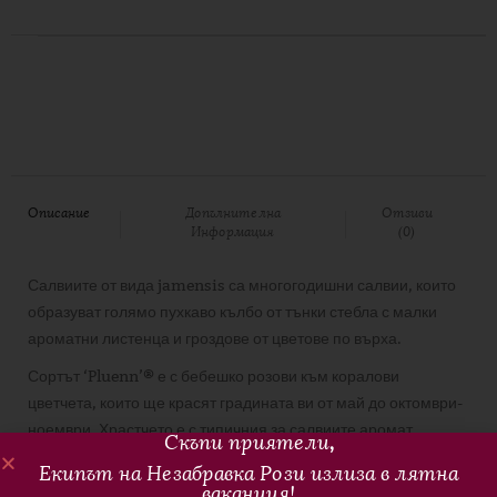
Описание
Допълнителна
Отзиви
Информация
(0)
Салвиите от вида jamensis са многогодишни салвии, които
образуват голямо пухкаво кълбо от тънки стебла с малки
ароматни листенца и гроздове от цветове по върха.
Сортът ‘Pluenn’® е с бебешко розови към коралови
цветчета, които ще красят градината ви от май до октомври-
ноември. Храстчето е с типичния за салвиите аромат.
Скъпи приятели
,
Салвията предпочита пълно слънце и лека, песъклива,
Екипът на Незабравка Рози излиза в лятна
добре дренирана почва. Поливайте умерено, не
ваканция!