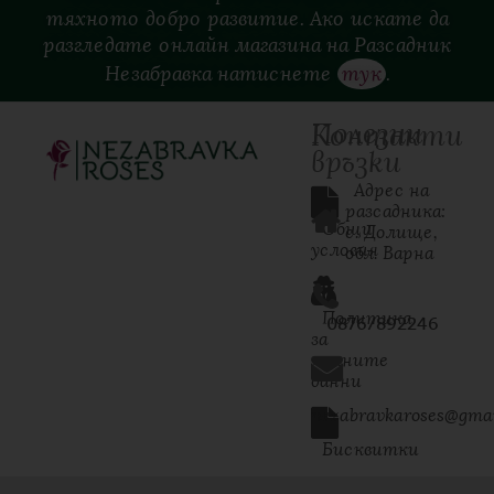
тяхното добро развитие. Ако искате да
разгледате онлайн магазина на Разсадник
Незабравка натиснете
тук
.
Полезни
Контакти
връзки
  Адрес на 
разсадника: 
Общи
с. Долище, 
условия
обл. Варна
Политика
0876/892246
за
личните
данни
nezabravkaroses@gma
Бисквитки