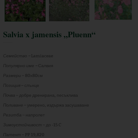
Salvia x jamensis „Pluenn“
Семейство –
Lamiaceae
Популярно име –
Салвия
Размери
– 80х80см
Позиция
– слънце
Почва
– добре дренирана, песъклива
Поливане
– умерено, издържа засушаване
Резитба
– напролет
Зимоустойчивост
– до -15 C
Патент
– PP 19,820