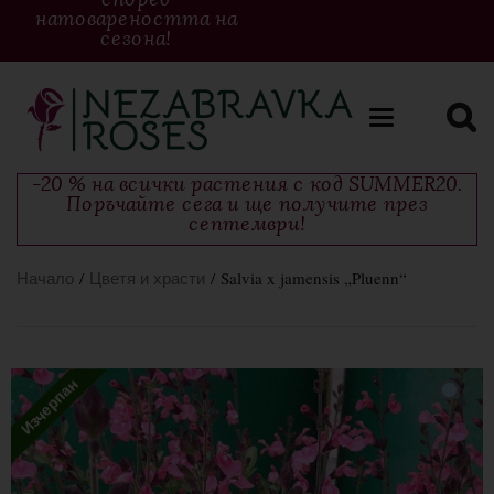
натовареността на
сезона!
Toggle
navigation
-20 % на всички растения с код SUMMER20.
Поръчайте сега и ще получите през
септември!
Начало
/
Цветя и храсти
/ Salvia x jamensis „Pluenn“
Изчерпан