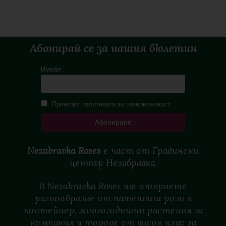
Абонирай се за нашия бюлетин
Имейл
Приемам политиката за поверителност
Nezabravka Roses
е
част
от
Градински
център
Незабравка.
В Nezabravka Roses ще откриете
разнообразие от патентни рози в
контейнер, многогодишни растения за
компания и торове от висок клас за