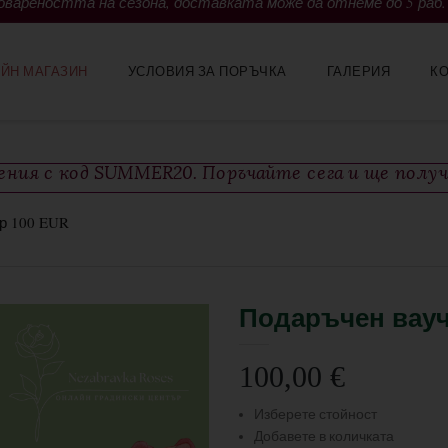
вареността на сезона, доставката може да отнеме до 5 раб.
ЙН МАГАЗИН
УСЛОВИЯ ЗА ПОРЪЧКА
ГАЛЕРИЯ
К
тения с код SUMMER20. Поръчайте сега и ще полу
р 100 EUR
Подаръчен вауч
100,00
€
Изберете стойност
Добавете в количката