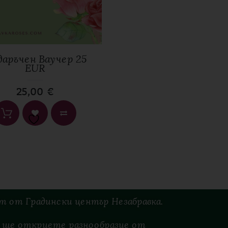
аръчен Ваучер 25
EUR
25,00
€
ст
от
Градински
център
Незабравка.
es ще откриете разнообразие от