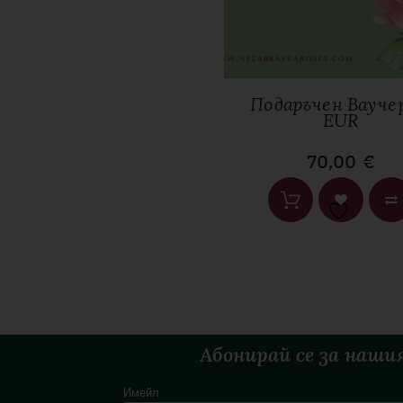
Име
*
Подаръчен Вауче
EUR
70,00
€
Абонирай се за наши
Имейл