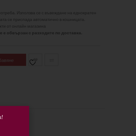
потреба. Използва се с въвеждане на еднократен
мата се приспада автоматично в кошницата.
кти от онлайн магазина
е е обвързан с разходите по доставка.
бавяне
В
ичката
я!
иви (0)