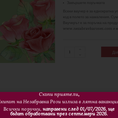
Завършете поръчката
Всеки ваучер е за еднократна у
код в полето за намаления. Су
Ваучерът е за поръчка на проду
www.nezabravkaroses.com и
н
До
Кол
Скъпи приятели
,
кипът на Незабравка Рози излиза в лятна ваканци
е
Допълнителна Информация
Отз
Всички поръчки,
направени след 01/07/2026, ще
бъдат обработвани през септември 2026.