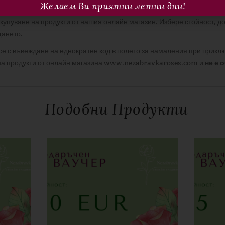
онен вариант
Желаем Ви приятни летни дни!
купуване на продукти от нашия онлайн магазин. Избере стойност, д
щането.
 се с въвеждане на еднократен код в полето за намаления при прик
 на продукти от онлайн магазина www.nezabravkaroses.com и
не е 
0,1 кг
Подобни Продукти
чер 100 EUR”
дължителните полета са отбелязани с
*