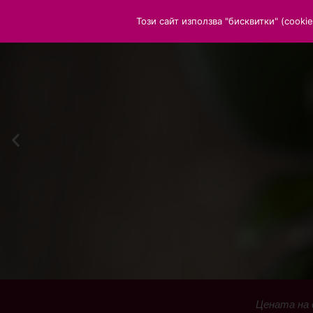
Този сайт използва "бисквитки" (cook
Цената на 