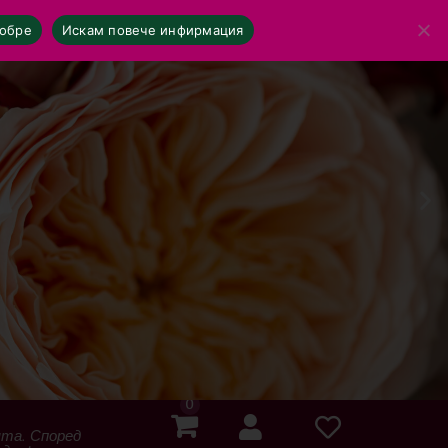
обре
Искам повече инфирмация
0
ята. Според