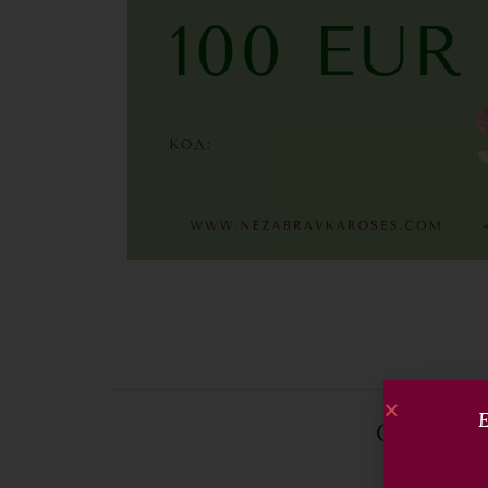
Е
Описани