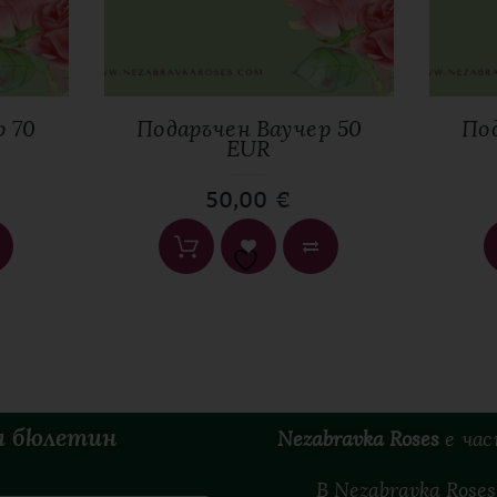
Имейл
*
р 70
Подаръчен Ваучер 50
Под
EUR
50,00
€
я бюлетин
Nezabravka Roses
е
ча
В Nezabravka Ros