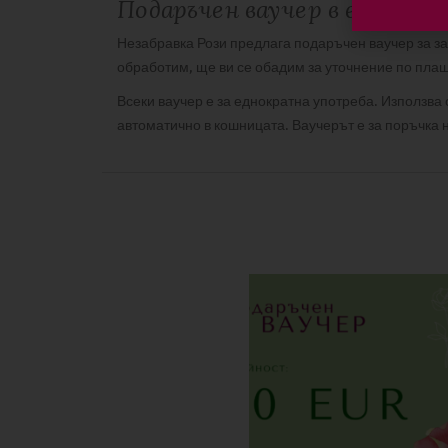
Подаръчен ваучер в електр
Незабравка Рози предлага подаръчен ваучер за за
обработим, ще ви се обадим за уточнение по пла
Всеки ваучер е за еднократна употреба. Използва
автоматично в кошницата. Ваучерът е за поръчка
ДОПЪЛНИТЕЛНА ИНФОРМАЦИЯ
ОТЗИВИ
Тегло
There are no reviews yet
Бъдете първият написал отзив за “Подаръчен вау
Вашият имейл адрес няма да бъде публикуван.
За
Вашата оценка
Вашият отзив
*