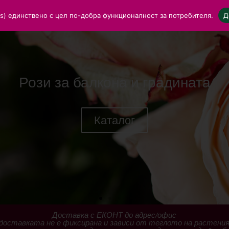
ies) единствено с цел по-добра функционалност за потребителя.
Д
Рози за балкона и градината
Каталог
Доставка с ЕКОНТ до адрес/офис
доставката не е фиксирана и зависи от теглото на растени