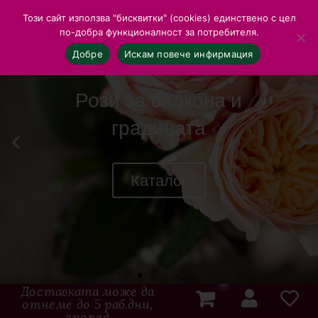
Този сайт използва "бисквитки" (cookies) единствено с цел
по-добра функционалност за потребителя.
Добре
Искам повече инфирмация
Рози за балкона и
градината
Каталог
0
Доставката може да
отнеме до 5 раб.дни,
според