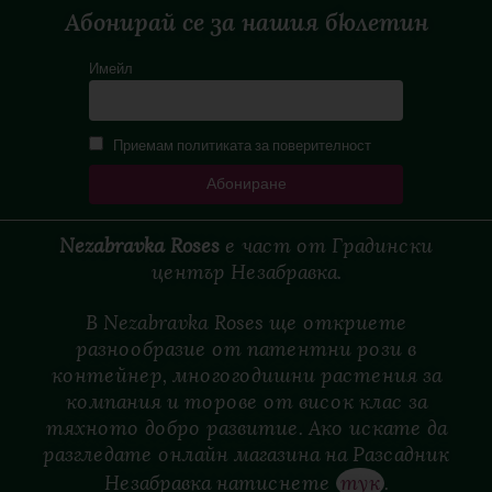
Абонирай се за нашия бюлетин
Имейл
Приемам политиката за поверителност
Nezabravka Roses
е
част
от
Градински
център
Незабравка.
В Nezabravka Roses ще откриете
разнообразие от патентни рози в
контейнер, многогодишни растения за
компания и торове от висок клас за
тяхното добро развитие. Ако искате да
разгледате онлайн магазина на Разсадник
Незабравка натиснете
тук
.