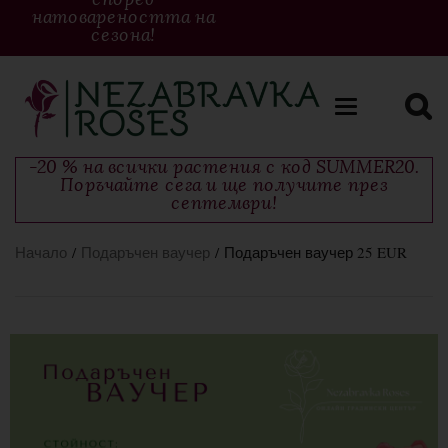
натовареността на
сезона!
Toggle
navigation
-20 % на всички растения с код SUMMER20.
Поръчайте сега и ще получите през
септември!
Начало
/
Подаръчен ваучер
/ Подаръчен ваучер 25 EUR