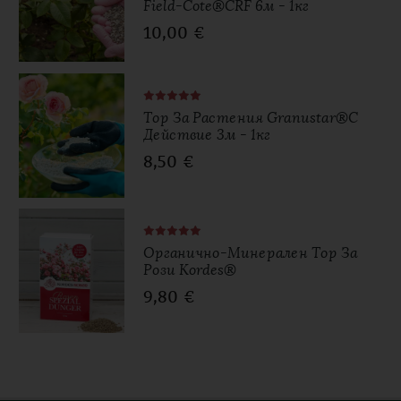
Field-Cote®CRF 6м - 1кг
10,00
€
Тор За Растения Granustar®с
Действие 3м - 1кг
8,50
€
Органично-Минерален Тор За
Рози Kordes®
9,80
€