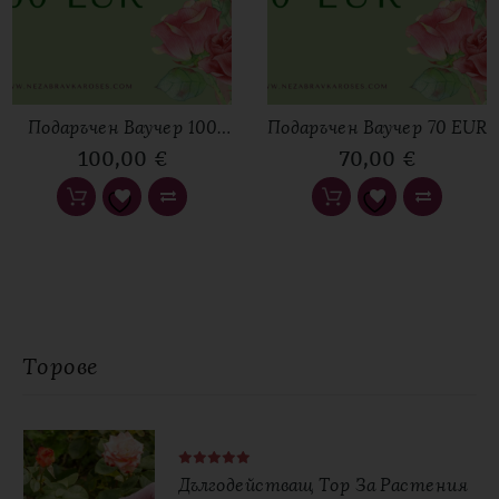
Вашият отзив
*
Подаръчен Ваучер 100
Подаръчен Ваучер 70 EUR
EUR
100,00
€
70,00
€
Име
*
Имейл
*
Торове
Дългодействащ Тор За Растения